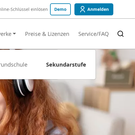
line-Schlüssel
einlösen
Demo
Anmelden
erke
Preise & Lizenzen
Service/FAQ
rundschule
Sekundarstufe
Sekundarstufe