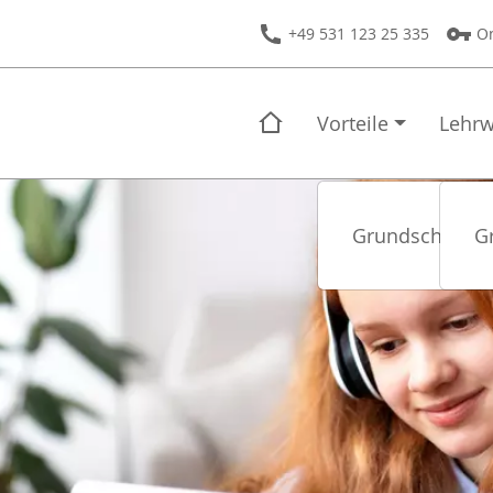
+49 531 123 25 335
On
Vorteile
Lehrw
Grundschule
G