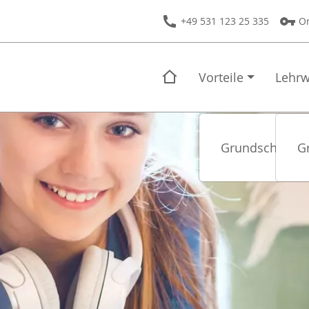
+49 531 123 25 335
On
Vorteile
Lehrw
Grundschule
G