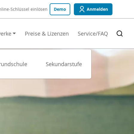
line-Schlüssel
einlösen
Demo
Anmelden
erke
Preise & Lizenzen
Service/FAQ
rundschule
Sekundarstufe
Sekundarstufe